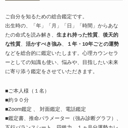
ご自分を知るための総合鑑定です。
出生時の、「年」「月」「日」「時間」からあな
たの命式を読み解き、
生まれ持った性質
、
後天的
な性質
、
活かすべき強み
、
１年・10年ごとの運勢
などを総合的に鑑定いたします。心理カウンセラ
ーとしての知識も使い、悩みや、目指したい未来
に寄り添う鑑定をさせていただきます。
■ご本人様（１名）
■約９０分
■Zoom鑑定 、 対面鑑定、電話鑑定
■鑑定書、推命パラメーター（強み診断グラフ）、
五行バランスシート、円錐力、１ヵ月分運勢カレ